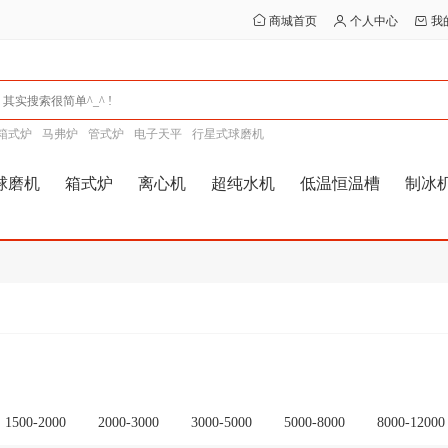
商城首页
个人中心
我
箱式炉
马弗炉
管式炉
电子天平
行星式球磨机
球磨机
箱式炉
离心机
超纯水机
低温恒温槽
制冰
1500-2000
2000-3000
3000-5000
5000-8000
8000-12000