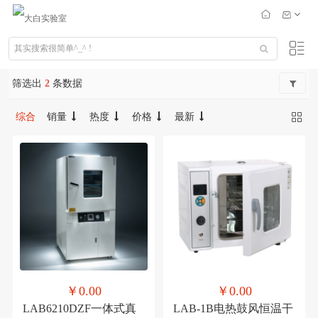
筛选出
2
条数据
综合
销量
热度
价格
最新
￥0.00
￥0.00
LAB6210DZF一体式真
LAB-1B电热鼓风恒温干