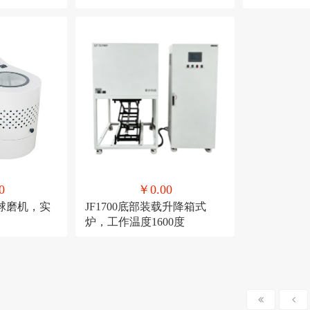
0
￥0.00
式球磨机，实
JF1700底部装载升降箱式
机
炉，工作温度1600度