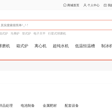
商城首页
个人中心
我
箱式炉
马弗炉
管式炉
电子天平
行星式球磨机
球磨机
箱式炉
离心机
超纯水机
低温恒温槽
制冰
样品处理
电池制备
金属靶材
配套设备