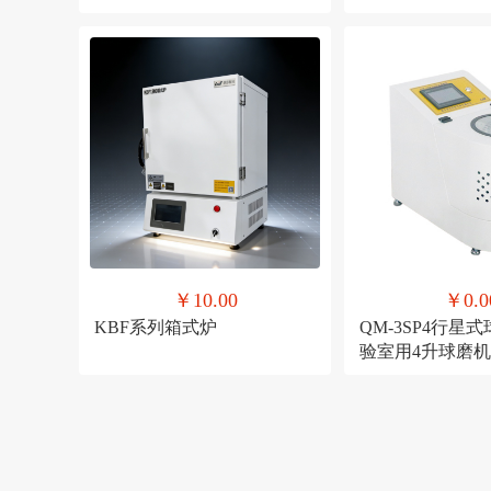
￥10.00
￥0.0
KBF系列箱式炉
QM-3SP4行星
验室用4升球磨